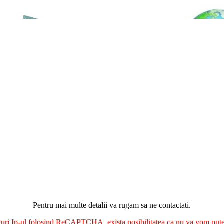
Pentru mai multe detalii va rugam sa ne contactati.
nguri Ip-ul folosind ReCAPTCHA, exista posibilitatea ca nu va vom putea 